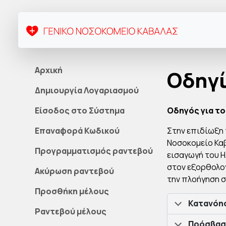
Αρχική
Οδηγί
Δημιουργία Λογαριασμού
Είσοδος στο Σύστημα
Οδηγός για το
Επαναφορά Κωδικού
Στην επιδίωξη 
Νοσοκομείο Καβ
Προγραμματισμός ραντεβού
εισαγωγή του Η
στον εξορθολογ
Ακύρωση ραντεβού
την πλοήγηση σ
Προσθήκη μέλους
Κατανόησ
Ραντεβού μέλους
Πρόσβασ