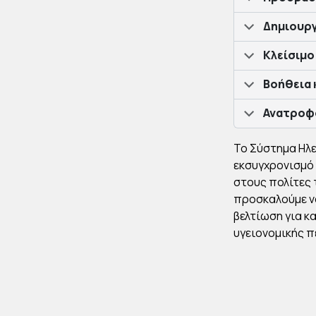
Δημιουργ
Κλείσιμο
Βοήθεια 
Ανατροφο
Το Σύστημα Ηλε
εκσυγχρονισμό
στους πολίτες 
προσκαλούμε να
βελτίωση για κ
υγειονομικής π