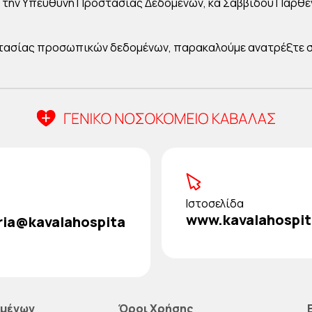
 την Υπεύθυνη Προστασίας Δεδομένων, κα Σαββίδου Παρθέν
ροστασίας προσωπικών δεδομένων, παρακαλούμε ανατρέξτε 
Ιστοσελίδα
www.kavalahospit
ria@kavalahospita
ομένων
Όροι Χρήσης