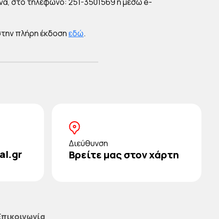
α, στο τηλέφωνο: 251-3501569 ή μέσω e-
στην πλήρη έκδοση
εδώ
.
Διεύθυνση
al.gr
Βρείτε μας στον χάρτη
Επικοινωνία