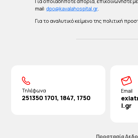
Για οποιαδήποτε απορία, επικοινωνήστε με
mail:
dpo@kavalahospital.gr
.
Για το αναλυτικό κείμενο της πολιτική π
Τηλέφωνα
Email
251350 1701, 1847, 1750
exiat
l.gr
Προστασία Δεδ